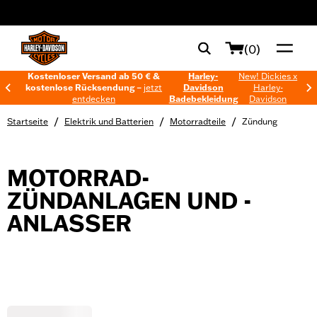
web accessibility
(0)
Kostenloser Versand ab 50 € &
Harley-
New! Dickies x
kostenlose Rücksendung –
jetzt
Davidson
Harley-
entdecken
Badebekleidung
Davidson
/
/
/
Startseite
Elektrik und Batterien
Motorradteile
Zündung
MOTORRAD-
ZÜNDANLAGEN UND -
ANLASSER