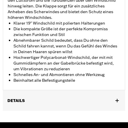
den Luftstrom und die Turbulenzen über den Windschild
hinweg leiten. Die Klappe sorgt für ein zusätzliches
Anheben des Scherwindes und bietet den Schutz eines
höheren Windschildes.
Klarer 19" Windschild mit polierten Halterungen
Die kompakte Größe ist der perfekte Kompromiss
zwischen Funktion und Stil
Abnehmbarer Schild bedeutet, dass Du ohne den
Schild fahren kannst, wenn Du das Gefühl des Windes
in Deinen Haaren spüren willst
Hochwertiger Polycarbonat-Windschild, der mit mit
Gummidämpfern an der Gabelbrücke befestigt wird,
um Vibrationen zu reduzieren
Schnelles An- und Abmontieren ohne Werkzeug
Beinhaltet alle Befestigungsteile
DETAILS
Geeignet für FLFB und FLFBS ab ’18 sowie FLSTFI Modelle ab
’25.
Installationsanleitung