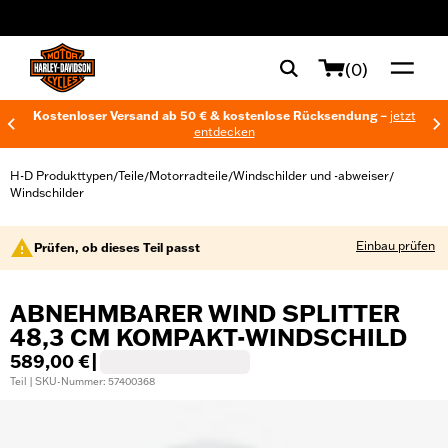
web accessibility
(0)
Kostenloser Versand ab 50 € & kostenlose Rücksendung –
jetzt
entdecken
H-D Produkttypen
Teile
Motorradteile
Windschilder und -abweiser
/
/
/
/
Windschilder
Einbau prüfen
Prüfen, ob dieses Teil passt
ABNEHMBARER WIND SPLITTER
48,3 CM KOMPAKT-WINDSCHILD
589,00 €
|
Teil | SKU-Nummer: 57400368