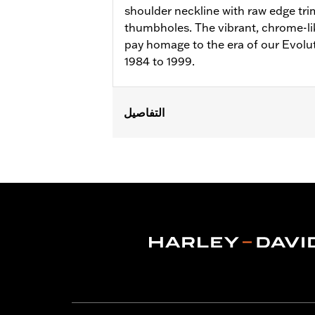
shoulder neckline with raw edge tri
thumbholes. The vibrant, chrome-like
pay homage to the era of our Evolu
1984 to 1999.
التفاصيل
Gender:
Women
WARRANTY:
2 year limited warranty 
Origin:
Imported