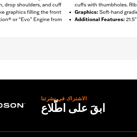
m, drop shoulders, and cuff
cuffs with thumbholes. Rib
 graphics filling the front
Graphics
:
Soft-hand gradie
tion® or “Evo” Engine from
Additional Features
:
21.5"
– Go to
www.h-d.com/warranty
for full details
الاشتراك في نشرتنا
ابقَ على اطّلاع