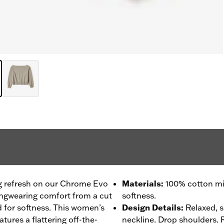
ng refresh on our Chrome Evo
Materials
:
100% cotton mi
ongwearing comfort from a cut
softness.
d for softness. This women’s
Design Details
:
Relaxed, s
eatures a flattering off-the-
neckline. Drop shoulders. 