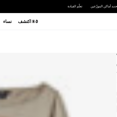
حديد أماكن الموزّعين
تعلّم القيادة
اكتشف H-D
نساء