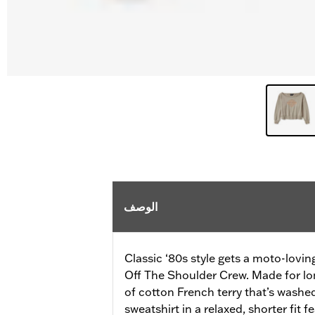
الوصف
Classic ‘80s style gets a moto-lovi
Off The Shoulder Crew. Made for l
of cotton French terry that’s washe
sweatshirt in a relaxed, shorter fit f