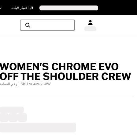
ت
اختبار قيادة
WOMEN'S CHROME EVO
OFF THE SHOULDER CREW
رقم القطعة | SKU 96419-25VW