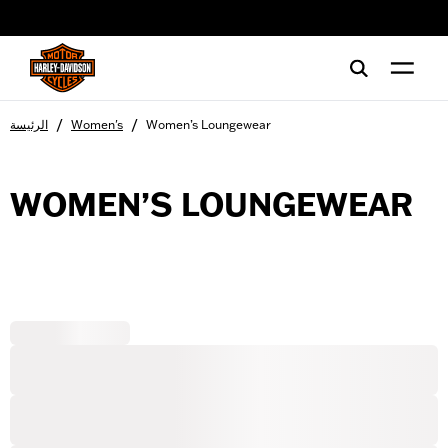
web accessibility
/
/
Women’s Loungewear
Women's
الرئيسة
WOMEN’S LOUNGEWEAR