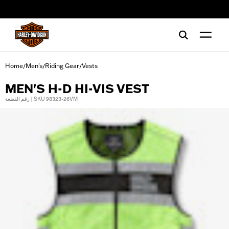
web accessibility
Home
Men's
Riding Gear
Vests
/
/
/
MEN'S H-D HI-VIS VEST
رقم القطعة | SKU 98323-26VM