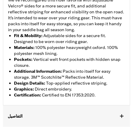
We’ve reconfigured this rider favorite with adjustable
Velcro® sides for a more secure fit, and additional
reflective striping for enhanced visibility on the open road.
It’s intended to wear over your riding gear. This must-have
packs into itself for easy storage, so you can keep it handy
in your saddle bag all season long.
Fit & Mobility
:
Adjustable sides for a secure fit.
Designed to be worn over riding gear.
Materials
:
100% polyester heavyweight oxford. 100%
polyester mesh lining.
Pockets
:
Vertical welt front pockets with hidden snap
closure.
Additional Information
:
Packs into itself for easy
storage. 3M™ Scotchlite™ Reflective Material.
Design Details
:
Top-applied reflective striping.
Graphics
:
Direct embroidery.
Certification
:
Certified to EN 17353:2020.
التفاصيل
Gender:
Men