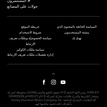
المستثمرون
جولات على المصانع
السياسة الخاصّة بالمحتوى الذي
خريطة الموقع
ينشئه المستخدمون
شروط الاستخدام
نهتمّ بك
سياسة الخصوصيّة وملفّات تعريف
الارتباط
سياسة ملفّات الكوكيز
إدارة تفضيلات ملفّات تعريف الارتباط
حقوق الطبع والنشر©2026 محفوظة لشركة H-D وشركاتها التابعة. HARLEY-
DAVIDSON وHARLEY وH-D وشعار الشّريط والدرع علامات تجاريّة لشركة
Harley-Davidson Motor Company, Inc. أمّا العلامات التجاريّة الخاصّة
بأطراف ثالثة فتعود ملكيتها لهم.