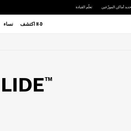
حديد أماكن الموزّعين
تعلّم القيادة
اكتشف H-D
نساء
LIDE
™