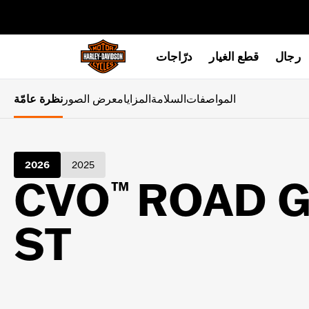
web accessibility
رجال
قطع الغيار
درّاجات
المواصفات
السلامة
المزايا
معرض الصور
نظرة عامّة
2026
2025
CVO
ROAD G
™
ST