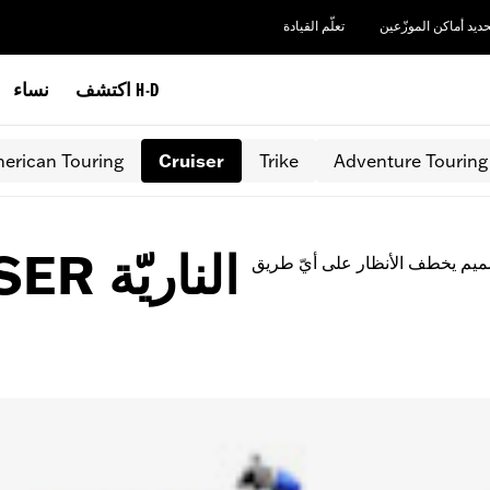
حديد أماكن الموزّعين
تعلّم القيادة
اكتشف H-D
نساء
erican Touring
Cruiser
Trike
Adventure Touring
درّاجات 2026 CRUISER الناريّة