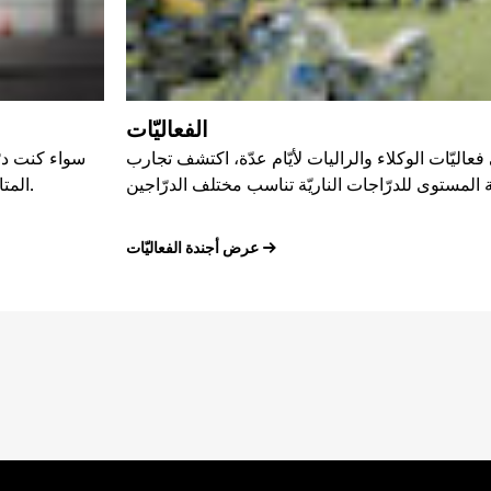
الفعاليّات
 فعاليّات الوكلاء والراليات لأيّام عدّة، اكتشف تجارب
سواء كنت درّا
المتاحة خصّيصًا لعشّاق الدرّاجات الناريّة من المستويات والمهارات كافّة.
عرض أجندة الفعاليّات