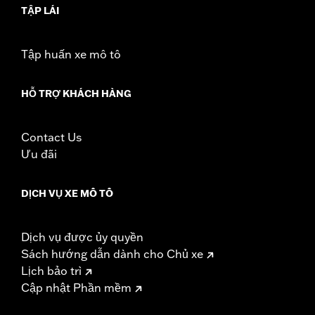
NOTES:
Removing and installing engine covers may require
TẬP LÁI
purchase of new gaskets. See dealer for information.
Tập huấn xe mô tô
HỖ TRỢ KHÁCH HÀNG
Contact Us
Ưu đãi
DỊCH VỤ XE MÔ TÔ
Dịch vụ được ủy quyền
Sách hướng dẫn dành cho Chủ xe
Lịch bảo trì
Cập nhật Phần mềm