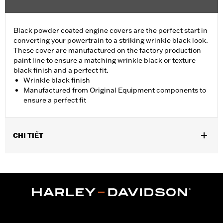
Black powder coated engine covers are the perfect start in
converting your powertrain to a striking wrinkle black look.
These cover are manufactured on the factory production
paint line to ensure a matching wrinkle black or texture
black finish and a perfect fit.
Wrinkle black finish
Manufactured from Original Equipment components to
ensure a perfect fit
CHI TIẾT
Fits '01-'17 Dyna®, Softail®, '01-'16 Touring and Trike models
(except '01 EFI Touring).
Sold In Units:
Each
In the Box:
Cam Cover Only
WARRANTY:
1 year limited warranty – Go to
www.h-
d.com/warranty
for full details