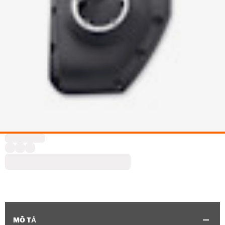
MÔ TẢ