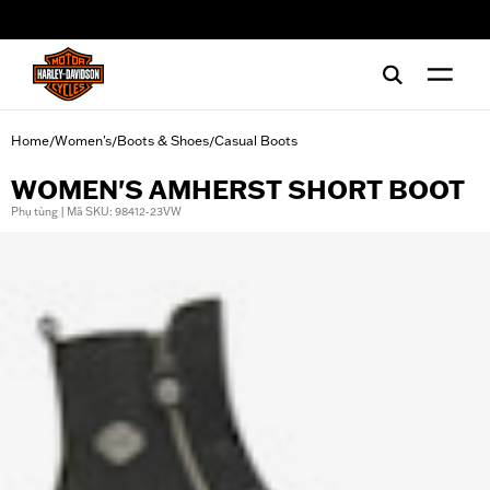
web accessibility
Home
Women's
Boots & Shoes
Casual Boots
/
/
/
WOMEN'S AMHERST SHORT BOOT
Phụ tùng | Mã SKU: 98412-23VW