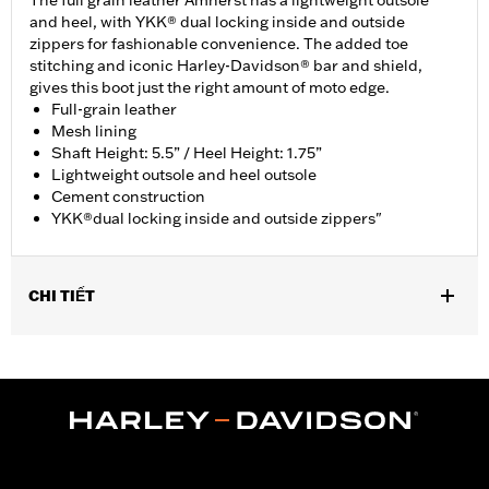
The full grain leather Amherst has a lightweight outsole
and heel, with YKK® dual locking inside and outside
zippers for fashionable convenience. The added toe
stitching and iconic Harley-Davidson® bar and shield,
gives this boot just the right amount of moto edge.
Full-grain leather
Mesh lining
Shaft Height: 5.5” / Heel Height: 1.75”
Lightweight outsole and heel outsole
Cement construction
YKK®dual locking inside and outside zippers"
CHI TIẾT
Vendor Style Number:
D84236
Dimension Description:
Shaft height: 5.5"/Heel height: 1.75"