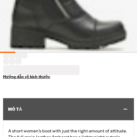
Hướng dẫn về kích thước
MÔ TẢ
A short women’s boot with just the right amount of attitude.