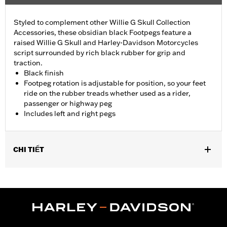
Styled to complement other Willie G Skull Collection
Accessories, these obsidian black Footpegs feature a
raised Willie G Skull and Harley-Davidson Motorcycles
script surrounded by rich black rubber for grip and
traction.
Black finish
Footpeg rotation is adjustable for position, so your feet
ride on the rubber treads whether used as a rider,
passenger or highway peg
Includes left and right pegs
CHI TIẾT
Fits '18-later FLSB, FXBB, FXBBS, FXBR, FXBRS, FXLR, FXLRS,
FXLRST, FXST and '26-later FXD models. Also fits '18-'24 FLDE,
FLHC, FLHCS, FLSL, FLFB and FLFBS models equipped with
Board-To-Peg Conversion Kit P/N 50501640 and '09-'25 Touring
(except '23-'25 FLHXSE, FLTRXSE, '24-'25 FLHX, FLTRX,
FLTRXSTSE and '25 FLHXU and FLTRXRRSE) models equipped