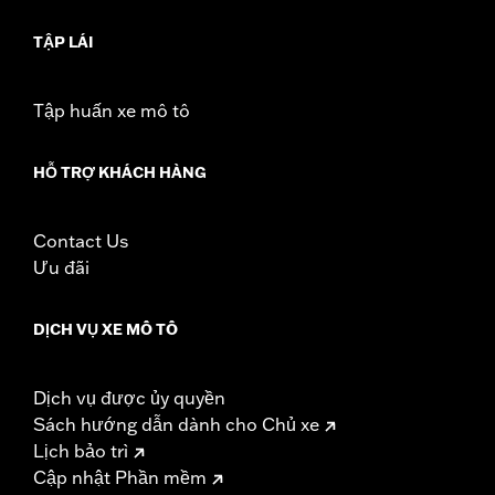
with Board-To-Peg Conversion Kit P/N 50501642.
Installation Instructions
TẬP LÁI
Collection:
Willie G. Skull
Sold In Units:
Pair
Tập huấn xe mô tô
In the Box:
Left and right footpegs, installation instructions
WARRANTY:
1 year limited warranty – Go to
www.h-
HỖ TRỢ KHÁCH HÀNG
d.com/warranty
for full details
Contact Us
Ưu đãi
DỊCH VỤ XE MÔ TÔ
Dịch vụ được ủy quyền
Sách hướng dẫn dành cho Chủ xe
Lịch bảo trì
Cập nhật Phần mềm