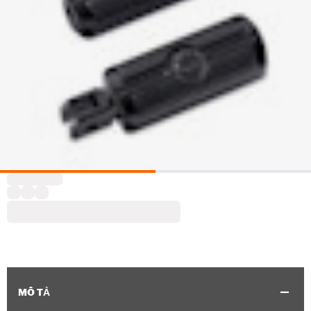
MÔ TẢ