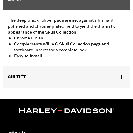
The deep black rubber pads are set against a brilliant
polished and chrome-plated field to yield the dramatic
appearance of the Skull Collection.
Chrome Finish
Complements Willie G Skull Collection pegs and
footboard inserts for a complete look
Easy-to-install
CHI TIẾT
Fits ’18-later FLSB, FXBR and FXBRS models. Also fits ’18-later
Softail® (except FLHC and '24-later FLI) models equipped with
Billet Style Rear Brake Lever for Forward Controls P/N
41600218, 41600219 and 41600220.
Installation Instructions
Collection:
Willie G. Skull
Sold In Units:
Each