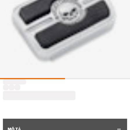
MÔ TẢ