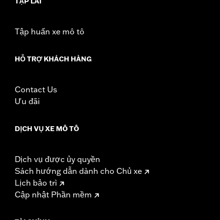
TẬP LÁI
In the Box:
Brake Pedal Pad only
WARRANTY:
1 year limited warranty – Go to
www.h-
d.com/warranty
for full details
Tập huấn xe mô tô
HỖ TRỢ KHÁCH HÀNG
Contact Us
Ưu đãi
DỊCH VỤ XE MÔ TÔ
Dịch vụ được ủy quyền
Sách hướng dẫn dành cho Chủ xe
Lịch bảo trì
Cập nhật Phần mềm