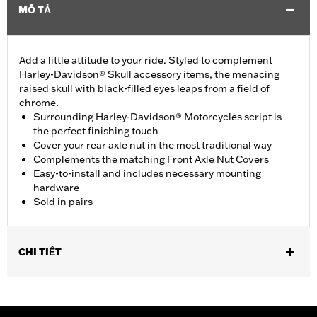
MÔ TẢ
Add a little attitude to your ride. Styled to complement
Harley-Davidson® Skull accessory items, the menacing
raised skull with black-filled eyes leaps from a field of
chrome.
Surrounding Harley-Davidson® Motorcycles script is
the perfect finishing touch
Cover your rear axle nut in the most traditional way
Complements the matching Front Axle Nut Covers
Easy-to-install and includes necessary mounting
hardware
Sold in pairs
CHI TIẾT
Fits '08-'17 Dyna and '08-later Softail models (except FXCW,
FXCWC, FXSB, FXSBSE, FXSE, FXST-AUS, '18-later FLFB,
FLFBS, FLSB, FXBR, FXBRS, FXDRS and '25-later FLSTFI).