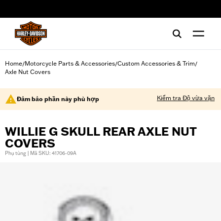
web accessibility
Home
Motorcycle Parts & Accessories
Custom Accessories & Trim
/
/
/
Axle Nut Covers
Kiểm tra Độ vừa vặn
Đảm bảo phần này phù hợp
WILLIE G SKULL REAR AXLE NUT
COVERS
Phụ tùng | Mã SKU: 41706-09A