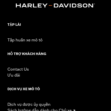
Installation Instructions
Collection:
Willie G. Skull
Sold In Units:
Pair
In the Box:
All necessary mounting hardware
TẬP LÁI
WARRANTY:
1 year limited warranty – Go to
www.h-
d.com/warranty
for full details
Tập huấn xe mô tô
HỖ TRỢ KHÁCH HÀNG
Contact Us
Ưu đãi
DỊCH VỤ XE MÔ TÔ
Dịch vụ được ủy quyền
Sách hướng dẫn dành cho Chủ xe