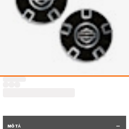
MÔ TẢ