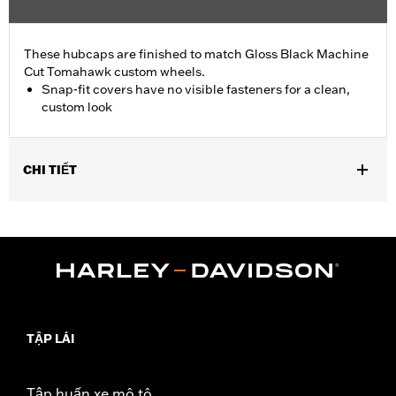
These hubcaps are finished to match Gloss Black Machine
Cut Tomahawk custom wheels.
Snap-fit covers have no visible fasteners for a clean,
custom look
CHI TIẾT
Fits '19-later FLRT, FLHTCUTG, FLHTCUTGSE, '23-later FLTRT
and '26-later FLHLT and FLHLTSE models equipped with
Tomahawk rear wheels.
Sold In Units:
Pair
In the Box:
2 hub caps and installation instructions
WARRANTY:
1 year limited warranty – Go to
www.h-
d.com/warranty
for full details
TẬP LÁI
Tập huấn xe mô tô