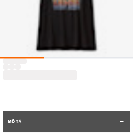
MÔ TẢ