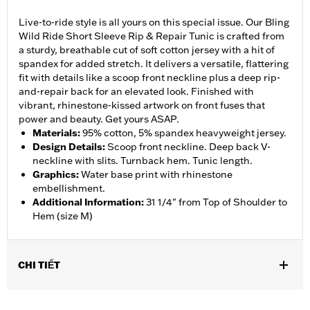
Live-to-ride style is all yours on this special issue. Our Bling
Wild Ride Short Sleeve Rip & Repair Tunic is crafted from
a sturdy, breathable cut of soft cotton jersey with a hit of
spandex for added stretch. It delivers a versatile, flattering
fit with details like a scoop front neckline plus a deep rip-
and-repair back for an elevated look. Finished with
vibrant, rhinestone-kissed artwork on front fuses that
power and beauty. Get yours ASAP.
Materials
:
95% cotton, 5% spandex heavyweight jersey.
Design Details
:
Scoop front neckline. Deep back V-
neckline with slits. Turnback hem. Tunic length.
Graphics
:
Water base print with rhinestone
embellishment.
Additional Information
:
31 1/4" from Top of Shoulder to
Hem (size M)
CHI TIẾT
WARRANTY:
90 day limited warranty – Go to
www.h-