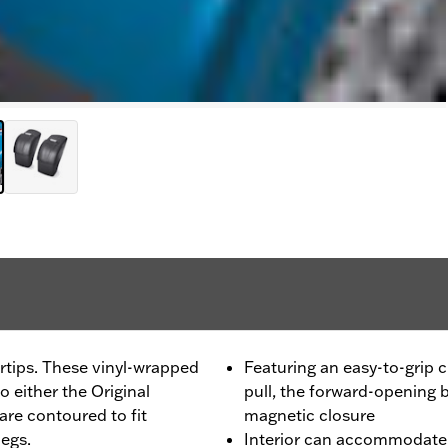
ertips. These vinyl-wrapped
Featuring an easy-to-grip 
o either the Original
pull, the forward-opening 
re contoured to fit
magnetic closure
legs.
Interior can accommodate 2