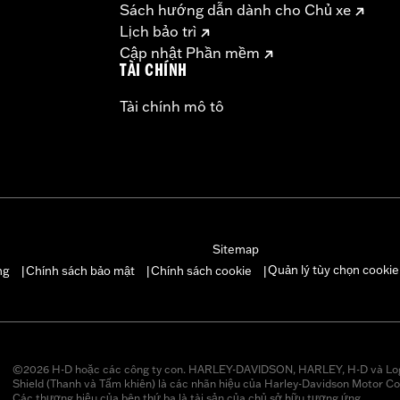
Sách hướng dẫn dành cho Chủ xe
Lịch bảo trì
Cập nhật Phần mềm
TÀI CHÍNH
Tài chính mô tô
Sitemap
Quản lý tùy chọn cookie
ng
Chính sách bảo mật
Chính sách cookie
|
|
|
©2026 H-D hoặc các công ty con. HARLEY-DAVIDSON, HARLEY, H-D và Lo
Shield (Thanh và Tấm khiên) là các nhãn hiệu của Harley-Davidson Motor Co
Các thương hiệu của bên thứ ba là tài sản của chủ sở hữu tương ứng.