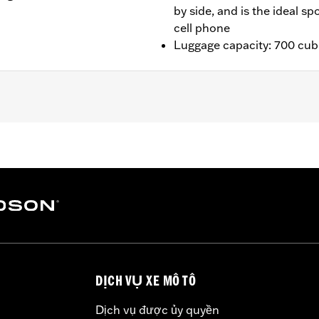
by side, and is the ideal sp
cell phone
Luggage capacity: 700 cubi
ater FLHTCUTG and '10-'11 FLHXXX models.
ting hardware, and leather dressing
– Go to
www.h-d.com/warranty
for full details
DỊCH VỤ XE MÔ TÔ
Dịch vụ được ủy quyền