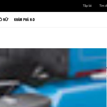
Tập lái
Tìm đạ
Ồ NỮ
KHÁM PHÁ H-D