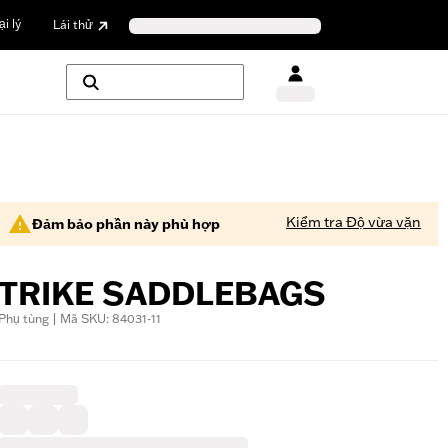
i lý
Lái thử
Kiểm tra Độ vừa vặn
Đảm bảo phần này phù hợp
TRIKE SADDLEBAGS
Phụ tùng | Mã SKU: 84031-11