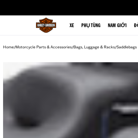
web accessibility
XE
PHỤ TÙNG
NAM GIỚI
Đ
Home
Motorcycle Parts & Accessories
Bags, Luggage & Racks
Saddlebags
/
/
/