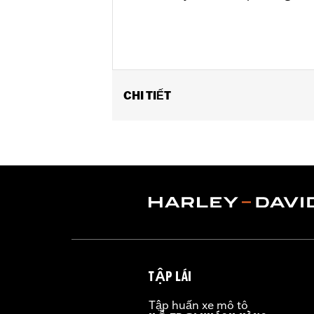
CHI TIẾT
Fits '26-later FLHLT, FLHLTSE, '09-l
Installation Instructions
Capacity:
700 Cubic inch
Capacity UOM:
Cubic inch
Mounting Style:
Rigid
Sold In Units:
Pair
Material:
Vinyl
In the Box:
Left and right bags, moun
WARRANTY:
1 year limited warranty 
TẬP LÁI
Tập huấn xe mô tô