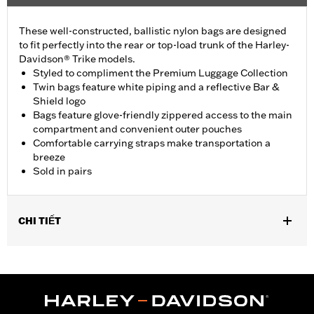
These well-constructed, ballistic nylon bags are designed
to fit perfectly into the rear or top-load trunk of the Harley-
Davidson® Trike models.
Styled to compliment the Premium Luggage Collection
Twin bags feature white piping and a reflective Bar &
Shield logo
Bags feature glove-friendly zippered access to the main
compartment and convenient outer pouches
Comfortable carrying straps make transportation a
breeze
Sold in pairs
CHI TIẾT
Fits ’09-later Trike models.
Sold In Units:
Pair
Material:
Ballistic Nylon
In the Box:
Pair of trunk bags