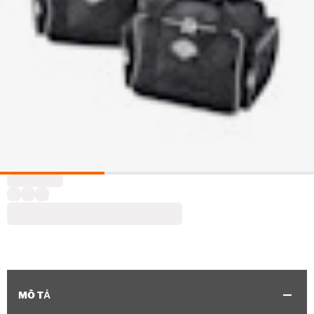
MÔ TẢ