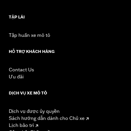
WARRANTY:
1 year limited warranty – Go to
www.h-
d.com/warranty
for full details
TẬP LÁI
Tập huấn xe mô tô
HỖ TRỢ KHÁCH HÀNG
Contact Us
Ưu đãi
DỊCH VỤ XE MÔ TÔ
Dịch vụ được ủy quyền
Sách hướng dẫn dành cho Chủ xe
Lịch bảo trì