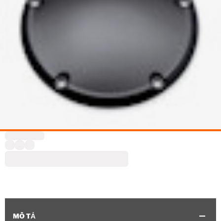
MÔ TẢ