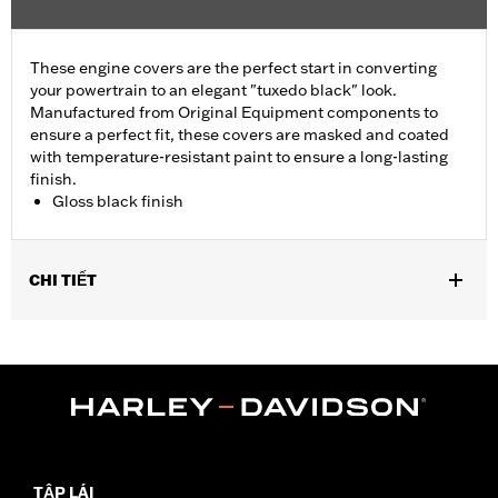
These engine covers are the perfect start in converting
your powertrain to an elegant "tuxedo black" look.
Manufactured from Original Equipment components to
ensure a perfect fit, these covers are masked and coated
with temperature-resistant paint to ensure a long-lasting
finish.
Gloss black finish
CHI TIẾT
Fits ’06-'17 Dyna, '07-'18 Softail (except FLSB) and ’07-'15 Touring
and Trike (except FLHTCUL and FLHTKL and ’07-'15 Touring
and Trike models equipped with Narrow-Profile Outer Primary
Cover P/N 25700385 or 25700438).
Sold In Units:
Each
In the Box:
Derby cover only
WARRANTY:
1 year limited warranty – Go to
www.h-
TẬP LÁI