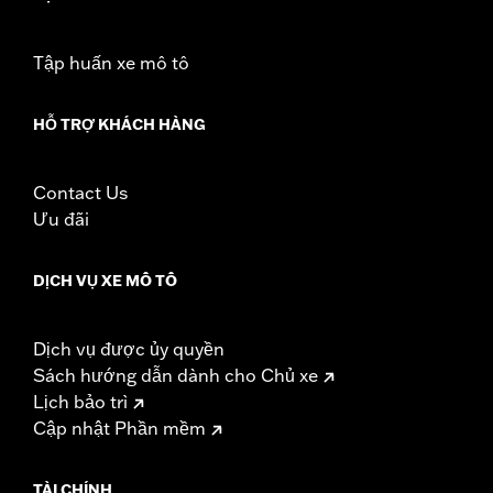
d.com/warranty
for full details
NOTES:
Removing and installing engine covers may require
purchase of new gaskets. See dealer for information.
Tập huấn xe mô tô
HỖ TRỢ KHÁCH HÀNG
Contact Us
Ưu đãi
DỊCH VỤ XE MÔ TÔ
Dịch vụ được ủy quyền
Sách hướng dẫn dành cho Chủ xe
Lịch bảo trì
Cập nhật Phần mềm
TÀI CHÍNH