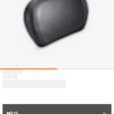
MÔ TẢ