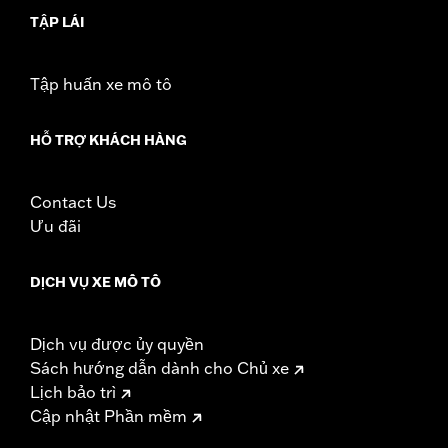
Bar Uprights. Pad height 8.0" width 12.0". Does not fit '21-later
TẬP LÁI
FLH, '23-later FLHFB, '25-later FLHXU, FLTRXRRSE and '26-
later FLHXL, FLHXLSE and FLTRXL models.
Installation Instructions
Tập huấn xe mô tô
Rider Position:
Passenger
Height:
8 Inches
HỖ TRỢ KHÁCH HÀNG
Sold In Units:
Each
Material Height UOM:
Inches
Material:
Vinyl
Contact Us
Width:
12 Inches
Ưu đãi
In the Box:
Backrest pad, mounting bracket, spacers, and
screws
DỊCH VỤ XE MÔ TÔ
Material Width UOM:
Inches
WARRANTY:
1 year limited warranty – Go to
www.h-
Dịch vụ được ủy quyền
d.com/warranty
for full details
Sách hướng dẫn dành cho Chủ xe
Lịch bảo trì
Cập nhật Phần mềm