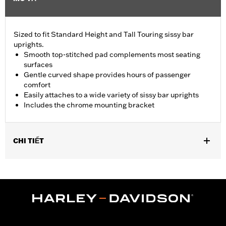
Sized to fit Standard Height and Tall Touring sissy bar
uprights.
Smooth top-stitched pad complements most seating
surfaces
Gentle curved shape provides hours of passenger
comfort
Easily attaches to a wide variety of sissy bar uprights
Includes the chrome mounting bracket
CHI TIẾT
Fits Standard-Height H-D® Detachables™ Passenger Sissy Bar
Uprights P/N 52300324, 52627-09A, 54247-09A, 52933-97C or
52805-97B, Tall H-D® Detachables™ Passenger Sissy Bar
Upright P/N 52723-06A, Premium H-D® Detachables™ Sissy Bar
Upright P/N 52300257 or 52300258 and Quick Release Sissy
Bar Upright 52300415 and 52300324A. Also fits '18-later Softail®
models equipped with Short or Standard Height HoldFast Sissy