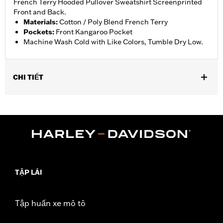
French Terry Hooded Pullover Sweatshirt Screenprinted
Front and Back.
Materials
:
Cotton / Poly Blend French Terry
Pockets
:
Front Kangaroo Pocket
Machine Wash Cold with Like Colors, Tumble Dry Low.
CHI TIẾT
Gender:
Boy's
Material:
Cotton
TẬP LÁI
Tập huấn xe mô tô