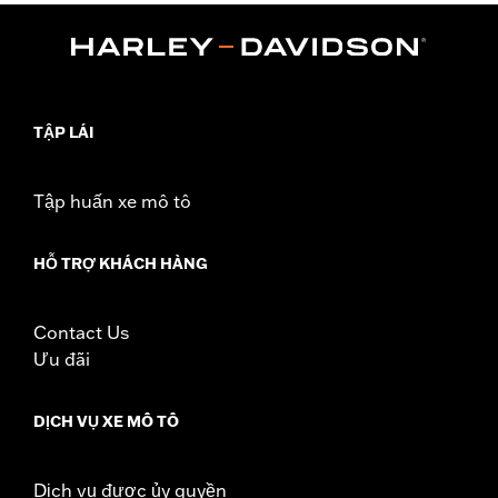
Illuminated Windshield Molding P/N 57335-08 requires
separate purchase of Screws P/N 4456 (qty 3).
Installation Instructions
Depth:
3.0
Material Depth UOM:
Inches
TẬP LÁI
Height:
8 Inches
Sold In Units:
Each
Material Height UOM:
Inches
Tập huấn xe mô tô
Material:
Vinyl
Width:
22.25 Inches
HỖ TRỢ KHÁCH HÀNG
In the Box:
Bag and installation hardware
Material Width UOM:
Inches
WARRANTY:
1 year limited warranty – Go to
www.h-
Contact Us
d.com/warranty
for full details
Ưu đãi
DỊCH VỤ XE MÔ TÔ
Dịch vụ được ủy quyền