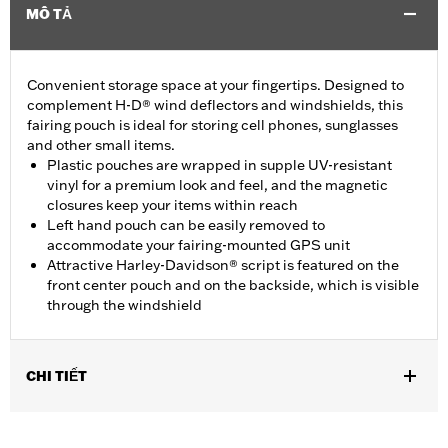
MÔ TẢ
Convenient storage space at your fingertips. Designed to
complement H-D® wind deflectors and windshields, this
fairing pouch is ideal for storing cell phones, sunglasses
and other small items.
Plastic pouches are wrapped in supple UV-resistant
vinyl for a premium look and feel, and the magnetic
closures keep your items within reach
Left hand pouch can be easily removed to
accommodate your fairing-mounted GPS unit
Attractive Harley-Davidson® script is featured on the
front center pouch and on the backside, which is visible
through the windshield
CHI TIẾT
Fits '96-'13 Electra Glide®, Street Glide® and Trike models. Not
for use with Fairing Dash Pads. Models equipped with