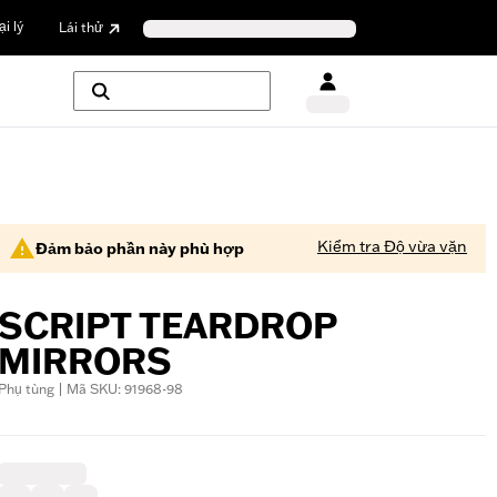
i lý
Lái thử
Kiểm tra Độ vừa vặn
Đảm bảo phần này phù hợp
SCRIPT TEARDROP
MIRRORS
Phụ tùng | Mã SKU: 91968-98