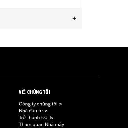
 '25 FLHXU, FLTRXRRSE, '24-later
, FLHRC, FLHRSE, '11-'13 FLHTCUSE,
es not fit XL1200X with mirrors
s.
VỀ CHÚNG TÔI
erning every possible mirror and
 operating the motorcycle, check to
Công ty chúng tôi
Nhà đầu tư
Trở thành Đại lý
Tham quan Nhà máy