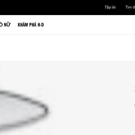
Tập lái
Tìm đạ
Ồ NỮ
KHÁM PHÁ H-D