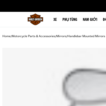
web accessibility
XE
PHỤ TÙNG
NAM GIỚI
Đ
Home
Motorcycle Parts & Accessories
Mirrors
Handlebar Mounted Mirrors
/
/
/