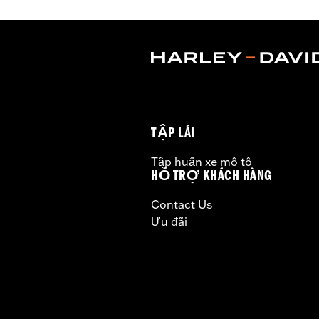
Collection:
Switchback
Diameter:
1.5
Sold In Units:
Pair
In the Box:
Left and right hand grips, 
WARRANTY:
1 year limited warranty 
TẬP LÁI
Tập huấn xe mô tô
HỖ TRỢ KHÁCH HÀNG
Contact Us
Ưu đãi