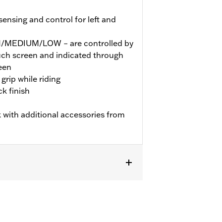
nsing and control for left and
GH/MEDIUM/LOW – are controlled by
ouch screen and indicated through
een
grip while riding
k finish
 with additional accessories from
TRXSE, ’24-later FLHX, FLTRX,
dels may require a Digital Technician