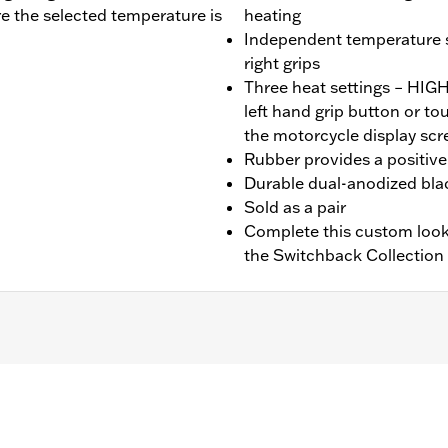
re the selected temperature is
heating
Independent temperature se
right grips
Three heat settings – HI
left hand grip button or t
the motorcycle display scr
Rubber provides a positive 
Durable dual-anodized blac
Sold as a pair
Complete this custom look
the Switchback Collection
nd FXBR), '26-later Touring and Trike, '23-later FLHXSE, FL
. Installation on some ‘24 Street Glide and Road Glide mo
 your local dealer for details.