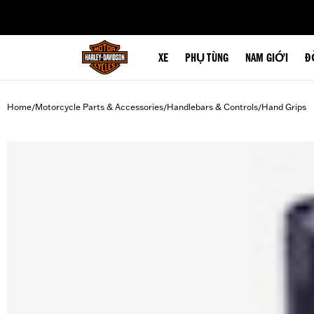
web accessibility
XE
PHỤ TÙNG
NAM GIỚI
Đ
Home
Motorcycle Parts & Accessories
Handlebars & Controls
Hand Grips
/
/
/