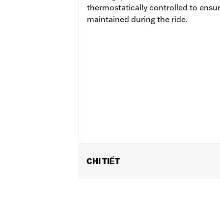
thermostatically controlled to ensu
maintained during the ride.
CHI TIẾT
Fits ’25-later Softail (except FXBB a
FLTRXSTSE and ’25-later FLHXU models
update by a Harley-Davidson dealer see
Installation Instructions