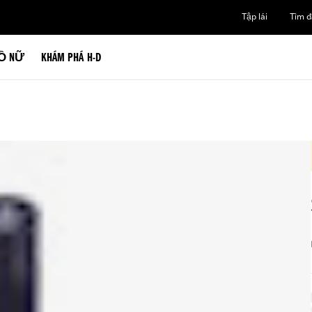
Tập lái
Tìm đạ
Ồ NỮ
KHÁM PHÁ H-D