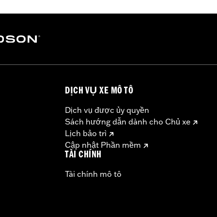
installation instructions
– Go to
www.h-d.com/warranty
for full details
DỊCH VỤ XE MÔ TÔ
Dịch vụ được ủy quyền
Sách hướng dẫn dành cho Chủ xe
Lịch bảo trì
Cập nhật Phần mềm
TÀI CHÍNH
Tài chính mô tô