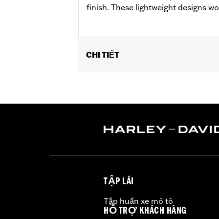
finish. These lightweight designs w
CHI TIẾT
Fits rider position on ’18-later FXBR
Installation Instructions
Collection:
Switchback
Sold In Units:
Pair
In the Box:
Left and right footpegs an
WARRANTY:
1 year limited warranty 
TẬP LÁI
Tập huấn xe mô tô
HỖ TRỢ KHÁCH HÀNG