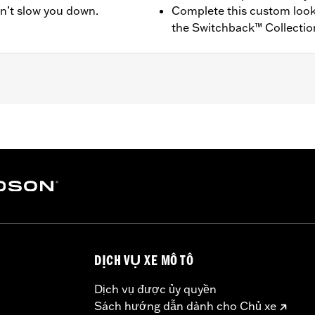
on’t slow you down.
Complete this custom look
the Switchback™ Collectio
 and FXBRS models.
d installation instructions
– Go to
www.h-d.com/warranty
for full details
DỊCH VỤ XE MÔ TÔ
Dịch vụ được ủy quyền
Sách hướng dẫn dành cho Chủ xe