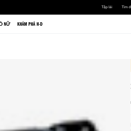
Tập lái
Tìm đạ
Ồ NỮ
KHÁM PHÁ H-D