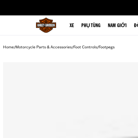
web accessibility
XE
PHỤ TÙNG
NAM GIỚI
Đ
Home
Motorcycle Parts & Accessories
Foot Controls
Footpegs
/
/
/