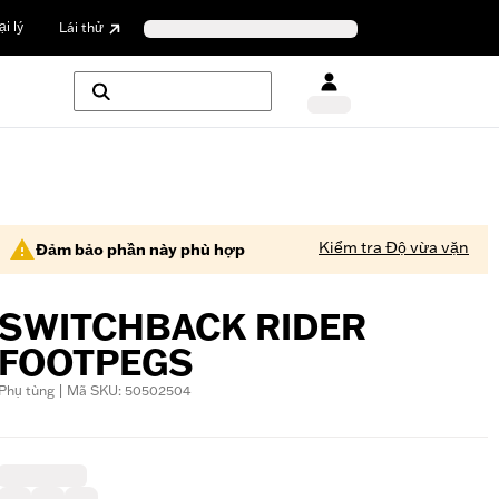
i lý
Lái thử
Kiểm tra Độ vừa vặn
Đảm bảo phần này phù hợp
SWITCHBACK RIDER
FOOTPEGS
Phụ tùng | Mã SKU: 50502504