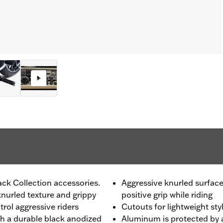
ck Collection accessories.
Aggressive knurled surface
nurled texture and grippy
positive grip while riding
trol aggressive riders
Cutouts for lightweight sty
h a durable black anodized
Aluminum is protected by a