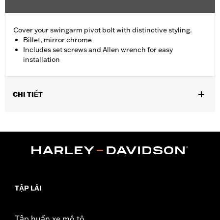
Cover your swingarm pivot bolt with distinctive styling.
Billet, mirror chrome
Includes set screws and Allen wrench for easy
installation
CHI TIẾT
Fits '08-'17 Softail® models (except FXCW, FXCWC, FXSB,
FXSBSE, FXSE and FXST-Aus and models equipped with
Passenger Footboard Kits).
Position On Bike:
Rear
Sold In Units:
Pair
In the Box:
set screws and Allen® wrench
WARRANTY:
1 year limited warranty – Go to
www.h-
TẬP LÁI
d.com/warranty
for full details
Tập huấn xe mô tô