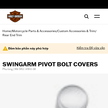
web accessibility
Home
Motorcycle Parts & Accessories
Custom Accessories & Trim
/
/
/
Rear End Trim
Kiểm tra Độ vừa vặn
Đảm bảo phần này phù hợp
SWINGARM PIVOT BOLT COVERS
Phụ tùng | Mã SKU: 47612-08