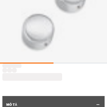
MÔ TẢ