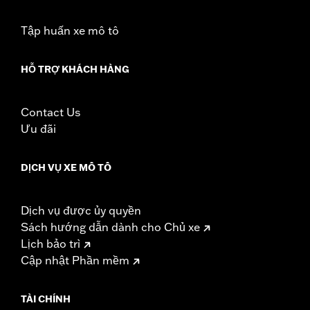
later FLHXL, FLHXLSE and FLTRXL models.
Installation Instructions
Tập huấn xe mô tô
Rider Position:
Passenger
Height:
8 Inches
HỖ TRỢ KHÁCH HÀNG
Sold In Units:
Each
Material Height UOM:
Inches
Material:
Vinyl
Contact Us
Width:
12 Inches
Ưu đãi
In the Box:
Backrest pad, mounting bracket, spacers, and
screws
DỊCH VỤ XE MÔ TÔ
Material Width UOM:
Inches
WARRANTY:
1 year limited warranty – Go to
www.h-
Dịch vụ được ủy quyền
d.com/warranty
for full details
Sách hướng dẫn dành cho Chủ xe
Lịch bảo trì
Cập nhật Phần mềm
TÀI CHÍNH