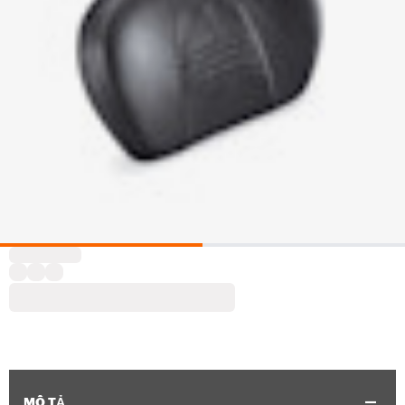
MÔ TẢ