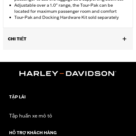
Adjustable over a 1.0" range, the Tour-Pak can be
located for maximum passenger room and comfort
Tour-Pak and Docking Hardware Kit sold separately
CHI TIẾT
Fits '18-'24 FLSB models equipped with a two-up seat.
Installation requires separate purchase of model-specific
Docking Hardware Kit.
Installation Instructions
Sold Separately:
Tour-Pak luggage and Docking Hardware
Sold In Units:
Each
In the Box:
Rack only
TẬP LÁI
WARRANTY:
1 year limited warranty – Go to
www.h-
d.com/warranty
for full details
Tập huấn xe mô tô
HỖ TRỢ KHÁCH HÀNG