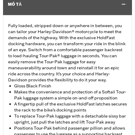
MÔ TẢ
Fully loaded, stripped down or anywhere in between, you
can tailor your Harley-Davidson® motorcycle to meet the
demands of the highway. With the exclusive HoldFast
docking hardware, you can transform your ride in the blink
of an eye. Switch from a comfortable passenger backrest
to load-hauling Tour-Pak® luggage in seconds. You can
easily remove the Tour-Pak luggage for easy
maneuverability around town and reinstall it for an epic
ride across the country. It’s your choice and Harley-
Davidson provides the flexibility to do it your way.
Gloss Black Finish
Makes the convenience and protection of a Softail Tour-
Pak luggage system a simple on-and-off proposition
A fingertip pull of the exclusive HoldFast latches secures
the rack to the bike’s docking points
To replace Tour-Pak luggage with a detachable sissy bar
upright, just pull the latches and lift Tour-Pak away
Positions Tour-Pak behind passenger pillion and allows
passenger to use the luggage as a supporting backrest