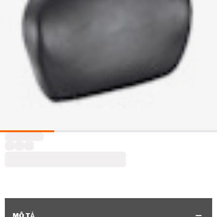
MÔ TẢ