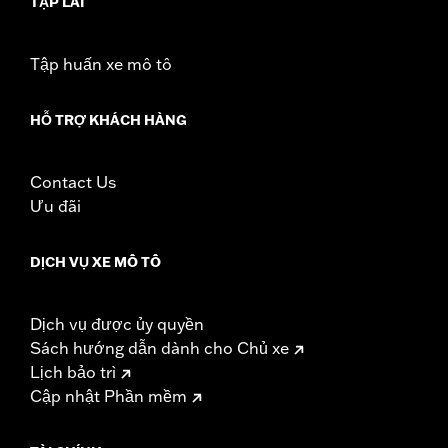
TẬP LÁI
Rider Position:
Passenger
Height:
9 Inches
Tập huấn xe mô tô
Sold In Units:
Each
Material Height UOM:
Inches
HỖ TRỢ KHÁCH HÀNG
Material:
Vinyl
Width:
13 Inches
In the Box:
Backrest pad, mounting bracket, spacers, and
Contact Us
screws
Ưu đãi
Material Width UOM:
Inches
WARRANTY:
1 year limited warranty – Go to
www.h-
DỊCH VỤ XE MÔ TÔ
d.com/warranty
for full details
Dịch vụ được ủy quyền
Sách hướng dẫn dành cho Chủ xe
Lịch bảo trì
Cập nhật Phần mềm