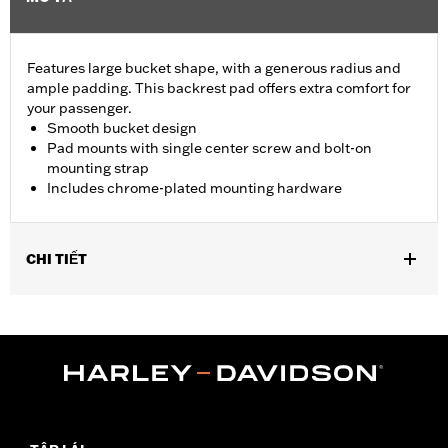
Features large bucket shape, with a generous radius and
ample padding. This backrest pad offers extra comfort for
your passenger.
Smooth bucket design
Pad mounts with single center screw and bolt-on
mounting strap
Includes chrome-plated mounting hardware
CHI TIẾT
Fits Low Medallion Style Sissy Bar Upright P/N 52655-84,
52909-02, 52754-04, 51851-09, Standard Medallion Style Sissy
Bar Upright P/N 52735-85 or 52877-08, Standard Square Bar
Mini Medallion Style Sissy Bar Upright P/N 53281-06 or 53407-
06, Standard Heritage Style Sissy Bar Upright P/N 52731-00 and
Standard Round Bar Sissy Bar Upright P/N 52300018 or
52300020.
Installation Instructions