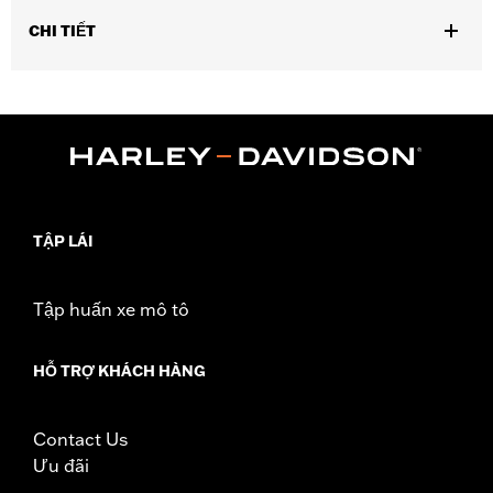
CHI TIẾT
Fits models equipped with Harley-Davidson® Security System
Smart Siren II. Certified for use in North America.
Sold In Units:
Each
In the Box:
Receiver, holster, and 1 3v lithium battery
WARRANTY:
1 year limited warranty – Go to
www.h-
d.com/warranty
for full details
TẬP LÁI
Tập huấn xe mô tô
HỖ TRỢ KHÁCH HÀNG
Contact Us
Ưu đãi