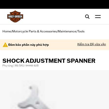
web accessibility
Home
Motorcycle Parts & Accessories
Maintenance
Tools
/
/
/
Kiểm tra Độ vừa vặn
Đảm bảo phần này phù hợp
SHOCK ADJUSTMENT SPANNER
Phụ tùng | Mã SKU: 94448-82B