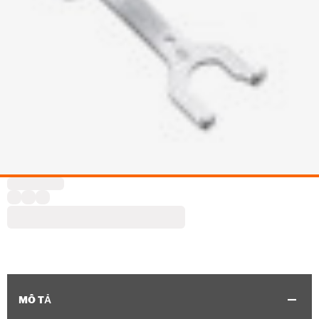
MÔ TẢ