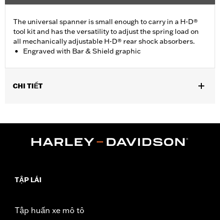
The universal spanner is small enough to carry in a H-D®
tool kit and has the versatility to adjust the spring load on
all mechanically adjustable H-D® rear shock absorbers.
Engraved with Bar & Shield graphic
CHI TIẾT
For use on models with mechanically adjustable H-D® rear
shock absorbers. Does not fit XG500, XG750, XR, '16-later XL, XL
models equipped with Premium Emulsion Shocks P/N
54000076, 54000077 or Dyna® models with Premium Emulsion
Shocks P/N 54000066.
Sold In Units:
Each
In the Box:
Spanner tool only
TẬP LÁI
WARRANTY:
1 year limited warranty – Go to
www.h-
d.com/warranty
for full details
Tập huấn xe mô tô