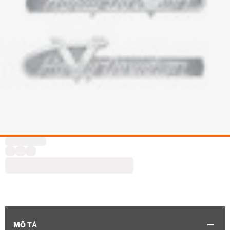
MÔ TẢ