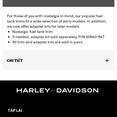
For those of you with nostalgia in mind, our popular fuel
tank trims fit a wide selection of early models. In addition,
we now offer adapter kits for later models.
Nostalgic fuel tank trim
If needed, adapter kit sold separately, P/N 61840-94T
All trim and adapter kits are sold in pairs
CHI TIẾT
Fits '55-'56 FL models.
Sold In Units:
Pair
In the Box:
2 fuel tank nameplates
WARRANTY:
1 year limited warranty – Go to
www.h-
d.com/warranty
for full details
TẬP LÁI