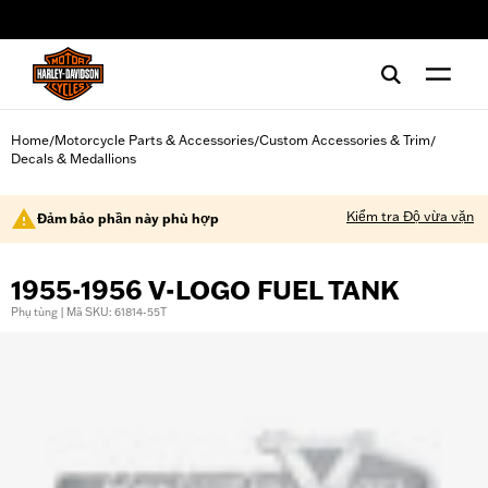
web accessibility
Home
Motorcycle Parts & Accessories
Custom Accessories & Trim
/
/
/
Decals & Medallions
Kiểm tra Độ vừa vặn
Đảm bảo phần này phù hợp
1955-1956 V-LOGO FUEL TANK
Phụ tùng | Mã SKU: 61814-55T