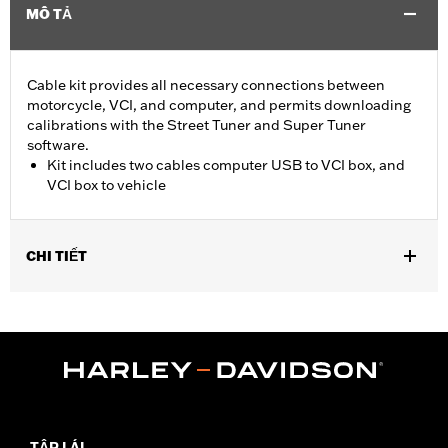
MÔ TẢ
Cable kit provides all necessary connections between
motorcycle, VCI, and computer, and permits downloading
calibrations with the Street Tuner and Super Tuner
software.
Kit includes two cables computer USB to VCI box, and
VCI box to vehicle
CHI TIẾT
For use with ’15-later XG, ’14-later XL, ’12-’17 Dyna, ’11-'20 Softail,
’14-'20 Touring and ’14-'20 Trike models. Screamin’ Eagle
performance upgrades for FLSB are 49-state U.S. EPA
approved. Pending approval for use in California.
Sold In Units:
Each
Screamin' Eagle Stage Upgrade:
Stage I
In the Box:
2 cables, computer usb to vci box, and vci box to
TẬP LÁI