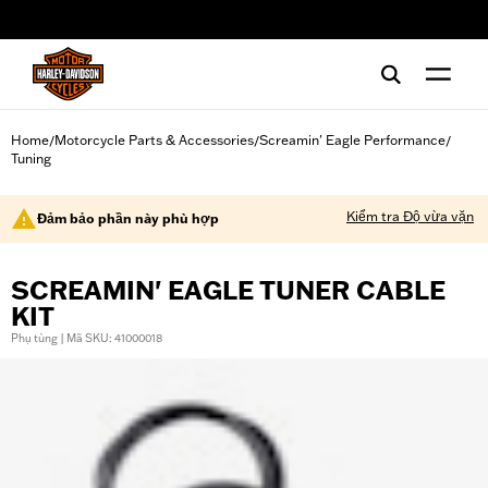
web accessibility
Home
Motorcycle Parts & Accessories
Screamin' Eagle Performance
/
/
/
Tuning
Kiểm tra Độ vừa vặn
Đảm bảo phần này phù hợp
SCREAMIN' EAGLE TUNER CABLE
KIT
Phụ tùng | Mã SKU: 41000018