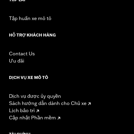
vehicle
WARRANTY:
1 year limited warranty – Go to
www.h-
d.com/warranty
for full details
Tập huấn xe mô tô
These Screamin’ Eagle® products are 50-State U.S. EPA
compliant for sale and use on all applicable vehicles,
HỖ TRỢ KHÁCH HÀNG
including those that are pollution controlled. See Genuine
Motor Parts and Accessories or Screamin’ Eagle
Accessories catalog for fitment information. Screamin’
Contact Us
Eagle Performance products are intended for the
experienced rider only.
Ưu đãi
DỊCH VỤ XE MÔ TÔ
Dịch vụ được ủy quyền
Sách hướng dẫn dành cho Chủ xe
Lịch bảo trì
Cập nhật Phần mềm