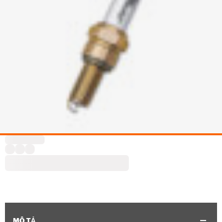
MÔ TẢ