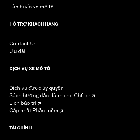
compliant for sale and use on all applicable vehicles,
Tập huấn xe mô tô
including those that are pollution controlled. See Genuine
Motor Parts and Accessories or Screamin’ Eagle
HỖ TRỢ KHÁCH HÀNG
Accessories catalog for fitment information. Screamin’
Eagle Performance products are intended for the
experienced rider only.
Contact Us
Ưu đãi
DỊCH VỤ XE MÔ TÔ
Dịch vụ được ủy quyền
Sách hướng dẫn dành cho Chủ xe
Lịch bảo trì
Cập nhật Phần mềm
TÀI CHÍNH