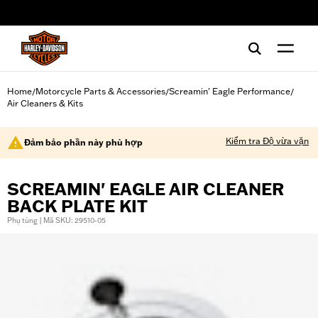
web accessibility
Home
Motorcycle Parts & Accessories
Screamin' Eagle Performance
/
/
/
Air Cleaners & Kits
Kiểm tra Độ vừa vặn
Đảm bảo phần này phù hợp
SCREAMIN' EAGLE AIR CLEANER
BACK PLATE KIT
Phụ tùng | Mã SKU: 29510-05