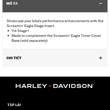
MÔ TẢ
Showcase your bike’s performance enhancements with the
Screamin’ Eagle Stage Insert.
114 Stage I
Made to complement the Screamin’ Eagle Timer Cover
Base (sold separately)
CHI TIẾT
Fits '18-later Softail® and '17-later Touring (except '25-later
FLTRXRRSE) and Trike models equipped with Screamin' Eagle
Timer Cover Base P/N 25600117.
Sold Separately:
Screamin' Eagle Timer Cover Base
Sold In Units:
Each
In the Box:
Insert
WARRANTY:
1 year limited warranty – Go to
www.h-
TẬP LÁI
d.com/warranty
for full details