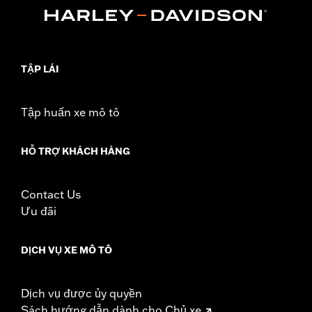
In the Box:
39" of cable, terminals and boots
WARRANTY:
1 year limited warranty – Go to
www.h-
d.com/warranty
for full details
These Screamin’ Eagle® products are 50-State U.S. EPA
compliant for sale and use on all applicable vehicles,
TẬP LÁI
including those that are pollution controlled. See Genuine
Motor Parts and Accessories or Screamin’ Eagle
Accessories catalog for fitment information. Screamin’
Tập huấn xe mô tô
Eagle Performance products are intended for the
experienced rider only.
HỖ TRỢ KHÁCH HÀNG
Contact Us
Ưu đãi
DỊCH VỤ XE MÔ TÔ
Dịch vụ được ủy quyền
Sách hướng dẫn dành cho Chủ xe