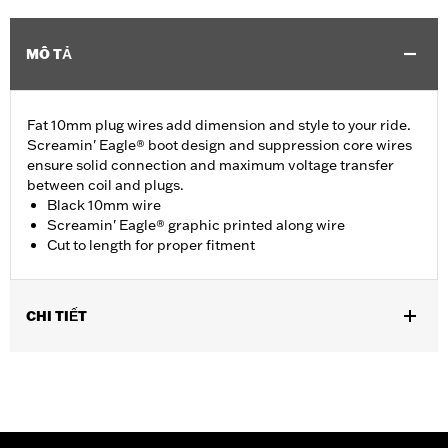
MÔ TẢ
Fat 10mm plug wires add dimension and style to your ride.
Screamin' Eagle® boot design and suppression core wires
ensure solid connection and maximum voltage transfer
between coil and plugs.
Black 10mm wire
Screamin' Eagle® graphic printed along wire
Cut to length for proper fitment
CHI TIẾT
Multi-Fit - Cut to length. Fits '86-'03 XL models (except
XL1200S), '91-'98 Dyna models, '85-'99 Softail models and '80-
'84 Touring models.
Sold In Units:
Pair