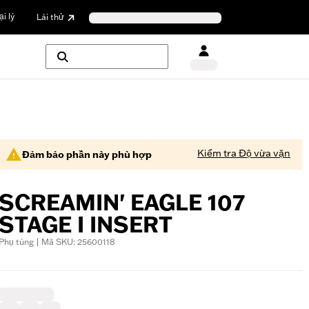
i lý
Lái thử
Kiểm tra Độ vừa vặn
Đảm bảo phần này phù hợp
SCREAMIN' EAGLE 107
STAGE I INSERT
Phụ tùng | Mã SKU: 25600118