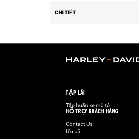
CHI TIẾT
Fits '18-later Softail® and '17-later
Base P/N 25600117.
Sold Separately:
Screamin' Eagle Ti
Sold In Units:
Each
In the Box:
Insert
WARRANTY:
1 year limited warranty 
TẬP LÁI
Tập huấn xe mô tô
HỖ TRỢ KHÁCH HÀNG
Contact Us
Ưu đãi