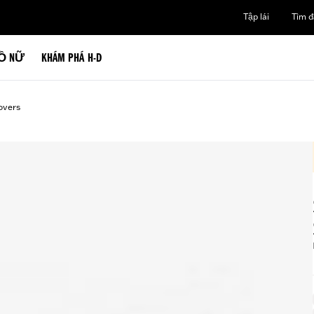
Tập lái
Tìm đạ
Ồ NỮ
KHÁM PHÁ H-D
overs