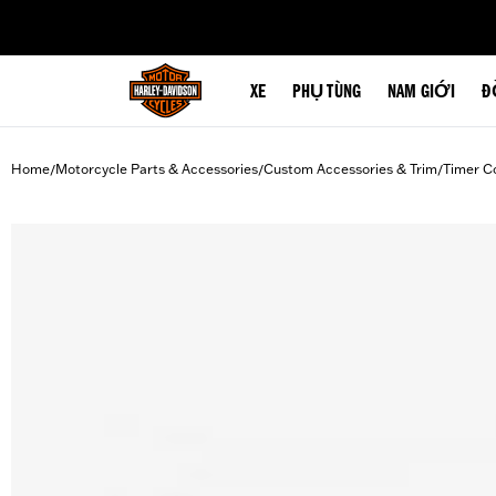
web accessibility
XE
PHỤ TÙNG
NAM GIỚI
Đ
Home
Motorcycle Parts & Accessories
Custom Accessories & Trim
Timer C
/
/
/