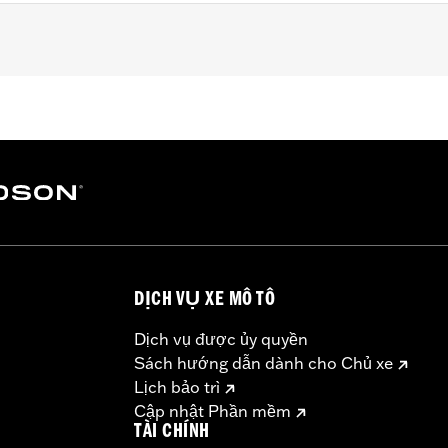
 Touring (except '25-later FLTRXRRSE) and Trike models equi
mer Cover Base
– Go to
www.h-d.com/warranty
for full details
DỊCH VỤ XE MÔ TÔ
Dịch vụ được ủy quyền
Sách hướng dẫn dành cho Chủ xe
Lịch bảo trì
Cập nhật Phần mềm
TÀI CHÍNH