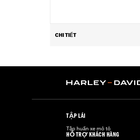
CHI TIẾT
Fits ’17-later Touring (except '25-lat
Installation Instructions
Sold In Units:
Each
Screamin' Eagle Stage Upgrade:
Sta
In the Box:
Front and rear head pipe 
WARRANTY:
1 year limited warranty 
TẬP LÁI
Tập huấn xe mô tô
HỖ TRỢ KHÁCH HÀNG