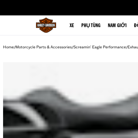
web accessibility
XE
PHỤ TÙNG
NAM GIỚI
Đ
Home
Motorcycle Parts & Accessories
Screamin' Eagle Performance
Exhau
/
/
/