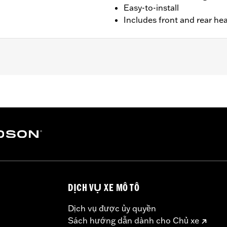
Easy-to-install
Includes front and rear he
er FLTRXRRSE) and Trike models.
ge I
shields
– Go to
www.h-d.com/warranty
for full details
DỊCH VỤ XE MÔ TÔ
Dịch vụ được ủy quyền
Sách hướng dẫn dành cho Chủ xe