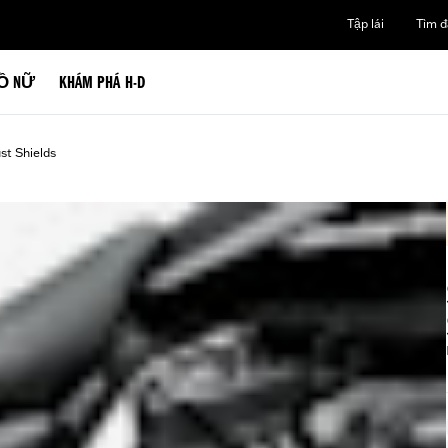
Tập lái
Tìm đạ
Ồ NỮ
KHÁM PHÁ H-D
st Shields