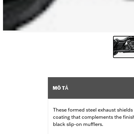
MÔ TẢ
These formed steel exhaust shields 
coating that complements the finis
black slip-on mufflers.