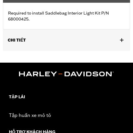
Required to install Saddlebag Interior Light Kit P/N
68000425.
CHI TIẾT
Fits '23-later FLHXSE and FLTRXSE and '24-later FLHX, FLTRX,
FLTRXSTSE and '25-later FLHXU models.
Sold In Units:
Each
In the Box:
Harness
WARRANTY:
1 year limited warranty – Go to
www.h-
d.com/warranty
for full details
TẬP LÁI
Tập huấn xe mô tô
HỖ TRỢ KHÁCH HÀNG