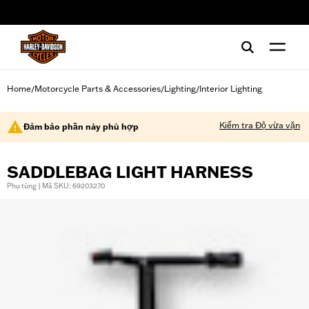
web accessibility
Home
Motorcycle Parts & Accessories
Lighting
Interior Lighting
/
/
/
Kiểm tra Độ vừa vặn
Đảm bảo phần này phù hợp
SADDLEBAG LIGHT HARNESS
Phụ tùng | Mã SKU: 69203270