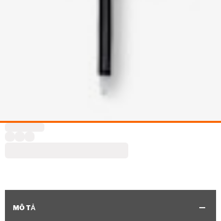
MÔ TẢ