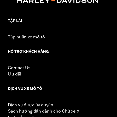
Material:
Leather
In the Box:
1 leather rosette and lacing strap
WARRANTY:
1 year limited warranty – Go to
www.h-
TẬP LÁI
d.com/warranty
for full details
Tập huấn xe mô tô
HỖ TRỢ KHÁCH HÀNG
Contact Us
Ưu đãi
DỊCH VỤ XE MÔ TÔ
Dịch vụ được ủy quyền
Sách hướng dẫn dành cho Chủ xe