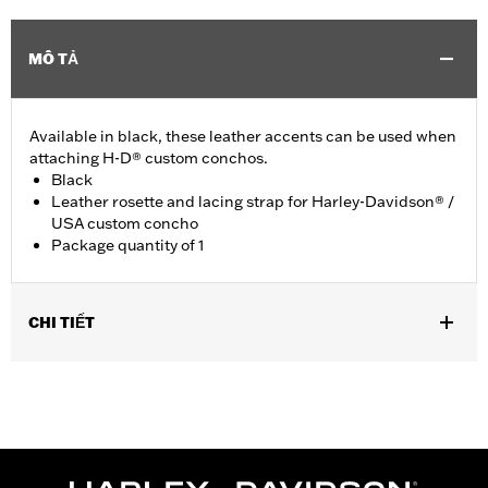
MÔ TẢ
Available in black, these leather accents can be used when
attaching H-D® custom conchos.
Black
Leather rosette and lacing strap for Harley-Davidson® /
USA custom concho
Package quantity of 1
CHI TIẾT
Universal fitment.
Installation Instructions
Water Resistant:
No
Sold Separately:
Conchos
Sold In Units:
Each