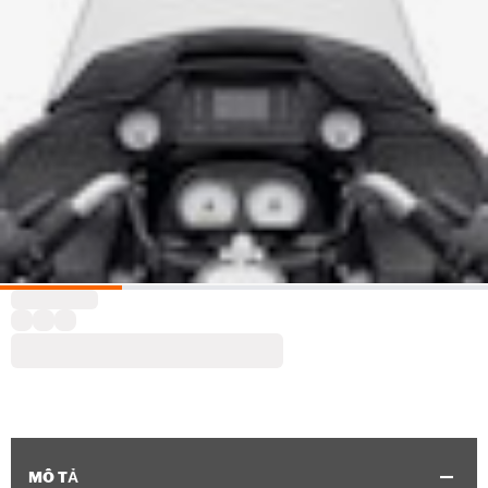
MÔ TẢ