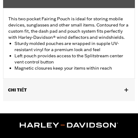
This two pocket Fairing Pouch is ideal for storing mobile
devices, sunglasses and other small items. Contoured for a
custom fit, the dash pad and pouch system fits perfectly
with Harley-Davidson® wind deflectors and windshields.
Sturdy molded pouches are wrapped in supple UV-
resistant vinyl for a premium look and feel
Left pouch provides access to the Splitstream center
vent control button
Magnetic closures keep your items within reach
CHI TIẾT
Fits '15-'24 Road Glide® models. Does not fit with Road Glide®
Low-Profile Windscreen P/N 57400310. CVO Road Glide®
requires installation of windshield. Does not fit '23-later
FLTRXSE, '24-later FLTRX and FLTRXSTSE models.
Installation Instructions
Height:
5.5 Inches