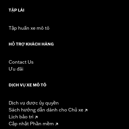
Sold In Units:
Each
TẬP LÁI
Material Height UOM:
Inches
Length:
26.5 Inches
Material Length UOM:
Inches
Tập huấn xe mô tô
Width:
9.75 Inches
In the Box:
Fairing pouch only
HỖ TRỢ KHÁCH HÀNG
Material Width UOM:
Inches
WARRANTY:
1 year limited warranty – Go to
www.h-
d.com/warranty
for full details
Contact Us
Ưu đãi
DỊCH VỤ XE MÔ TÔ
Dịch vụ được ủy quyền
Sách hướng dẫn dành cho Chủ xe
Lịch bảo trì
Cập nhật Phần mềm