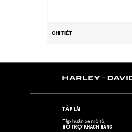
CHI TIẾT
Fits '09-'11 FXCW and FXCWC, '13-la
Installation Instructions
Position On Bike:
Rear
Sold In Units:
Pair
Material:
Billet
In the Box:
Includes pair of rear axl
WARRANTY:
1 year limited warranty 
TẬP LÁI
Tập huấn xe mô tô
HỖ TRỢ KHÁCH HÀNG