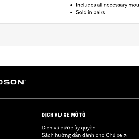
Includes all necessary mo
Sold in pairs
ter FXSB and FXSBSE, and '16-later FXSE models.
e nut covers and all necessary mounting hardware
– Go to
www.h-d.com/warranty
for full details
DỊCH VỤ XE MÔ TÔ
Dịch vụ được ủy quyền
Sách hướng dẫn dành cho Chủ xe