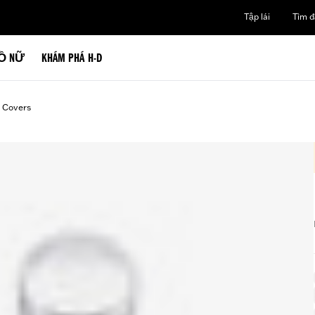
Tập lái
Tìm đạ
Ồ NỮ
KHÁM PHÁ H-D
t Covers