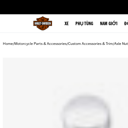
web accessibility
XE
PHỤ TÙNG
NAM GIỚI
Đ
Home
Motorcycle Parts & Accessories
Custom Accessories & Trim
Axle Nu
/
/
/