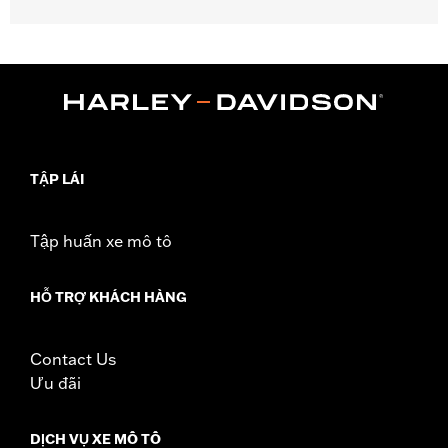
Fits ’21-later RH1250S models.
Installation Instructions
Mounting Style:
Quick-release
Sold In Units:
Each
Material:
Hard-coated Polycarbonate
Width:
15.78 Inches
In the Box:
Complete windshield with all mounting hardware
TẬP LÁI
Windshield Height above Headlamp:
13.58
Windshield Overall Height:
15.66
Tập huấn xe mô tô
WARRANTY:
1 year limited warranty – Go to
www.h-
d.com/warranty
for full details
HỖ TRỢ KHÁCH HÀNG
Contact Us
Ưu đãi
DỊCH VỤ XE MÔ TÔ