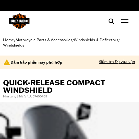
web accessibility
Home
Motorcycle Parts & Accessories
Windshields & Deflectors
/
/
/
Windshields
Kiểm tra Độ vừa vặn
Đảm bảo phần này phù hợp
QUICK-RELEASE COMPACT
WINDSHIELD
Phụ tùng | Mã SKU: 57400459