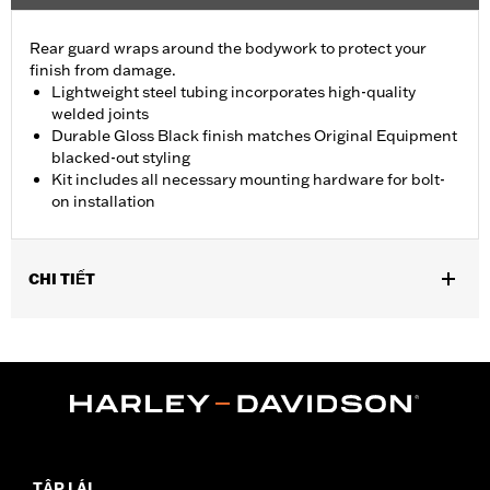
Rear guard wraps around the bodywork to protect your
finish from damage.
Lightweight steel tubing incorporates high-quality
welded joints
Durable Gloss Black finish matches Original Equipment
blacked-out styling
Kit includes all necessary mounting hardware for bolt-
on installation
CHI TIẾT
Fits '09-'25 Trike models (except FLRT and '23-later FLTRT).
Installation Instructions
Sold In Units:
Each
In the Box:
Rear guard and all necessary mounting hardware for
bolt-on installation
WARRANTY:
1 year limited warranty – Go to
www.h-
d.com/warranty
for full details
TẬP LÁI