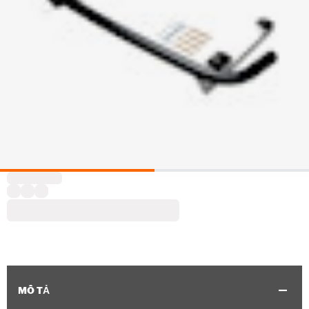
MÔ TẢ