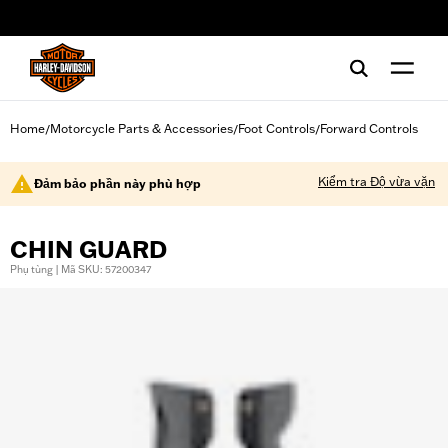
web accessibility
Home
Motorcycle Parts & Accessories
Foot Controls
Forward Controls
/
/
/
Kiểm tra Độ vừa vặn
Đảm bảo phần này phù hợp
CHIN GUARD
Phụ tùng | Mã SKU: 57200347