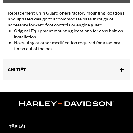
Replacement Chin Guard offers factory mounting locations
and updated design to accommodate pass through of
accessory forward foot controls or engine guard.
Original Equipment mounting locations for easy bolt-on
installation
No cutting or other modification required for a factory
finish out of the box
CHI TIẾT
Fits '22-later RH975 and '23-later RH975S models.
Installation Instructions
Sold In Units:
Each
In the Box:
Left and right chin guards and installation
instructions
WARRANTY:
1 year limited warranty – Go to
www.h-
d.com/warranty
for full details
TẬP LÁI