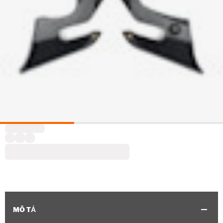
MÔ TẢ