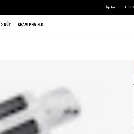
Tập lái
Tìm đạ
Ồ NỮ
KHÁM PHÁ H-D