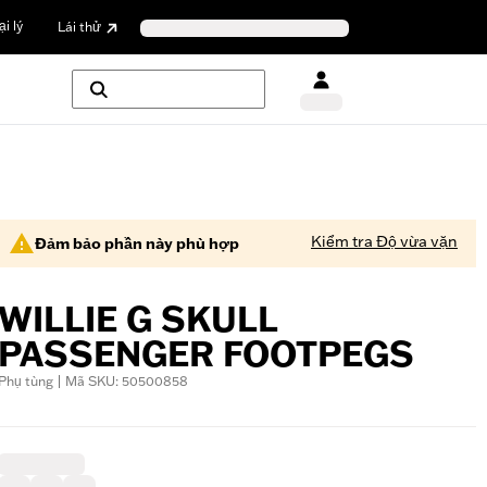
i lý
Lái thử
Kiểm tra Độ vừa vặn
Đảm bảo phần này phù hợp
WILLIE G SKULL
PASSENGER FOOTPEGS
Phụ tùng | Mã SKU: 50500858