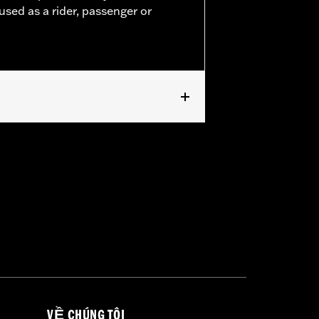
used as a rider, passenger or
passenger footpeg mounts.
VỀ CHÚNG TÔI