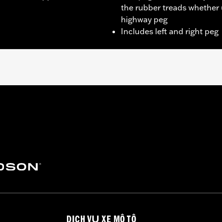
the rubber treads whether 
highway peg
Includes left and right peg
Softail models. Solo vehicles require separate purchase of 
– Go to
www.h-d.com/warranty
for full details
DỊCH VỤ XE MÔ TÔ