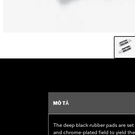
MÔ TẢ
The deep black rubber pads are set a
and chrome-plated field to yield th