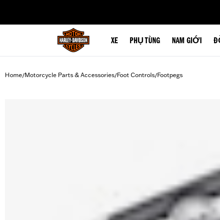
web accessibility
XE
PHỤ TÙNG
NAM GIỚI
Đ
Home
Motorcycle Parts & Accessories
Foot Controls
Footpegs
/
/
/