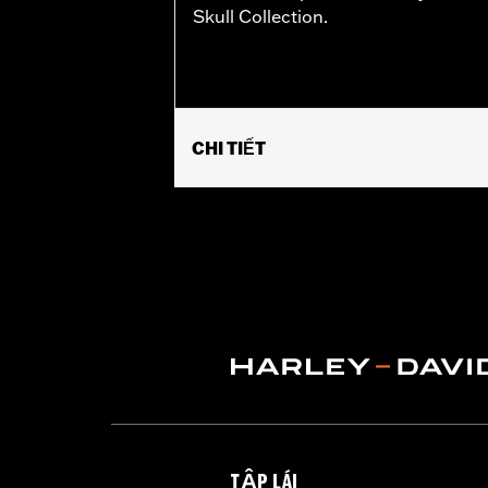
Skull Collection.
CHI TIẾT
Fits passenger position on '18-later 
Installation Instructions
Collection:
Willie G. Skull
Sold In Units:
Pair
In the Box:
Left and right footpeg
WARRANTY:
1 year limited warranty 
TẬP LÁI