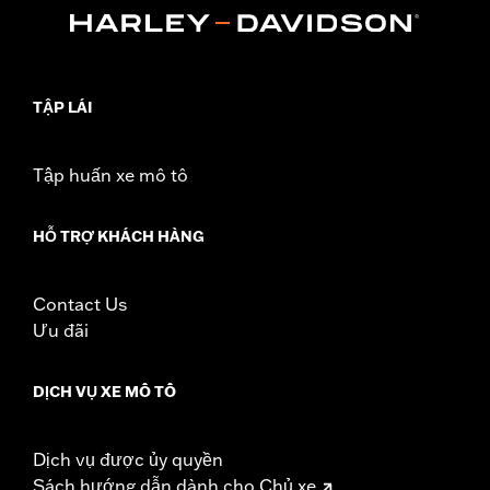
d.com/warranty
for full details
Origin:
Imported
TẬP LÁI
Tập huấn xe mô tô
HỖ TRỢ KHÁCH HÀNG
Contact Us
Ưu đãi
DỊCH VỤ XE MÔ TÔ
Dịch vụ được ủy quyền
Sách hướng dẫn dành cho Chủ xe