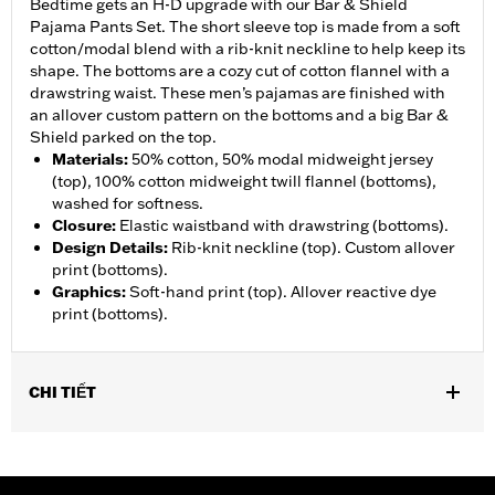
Bedtime gets an H-D upgrade with our Bar & Shield
Pajama Pants Set. The short sleeve top is made from a soft
cotton/modal blend with a rib-knit neckline to help keep its
shape. The bottoms are a cozy cut of cotton flannel with a
drawstring waist. These men’s pajamas are finished with
an allover custom pattern on the bottoms and a big Bar &
Shield parked on the top.
Materials
:
50% cotton, 50% modal midweight jersey
(top), 100% cotton midweight twill flannel (bottoms),
washed for softness.
Closure
:
Elastic waistband with drawstring (bottoms).
Design Details
:
Rib-knit neckline (top). Custom allover
print (bottoms).
Graphics
:
Soft-hand print (top). Allover reactive dye
print (bottoms).
CHI TIẾT
Gender:
Men
WARRANTY:
90 day limited warranty – Go to
www.h-