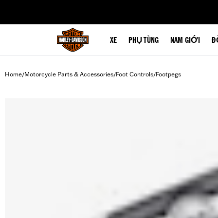
web accessibility
XE
PHỤ TÙNG
NAM GIỚI
Đ
Home
Motorcycle Parts & Accessories
Foot Controls
Footpegs
/
/
/