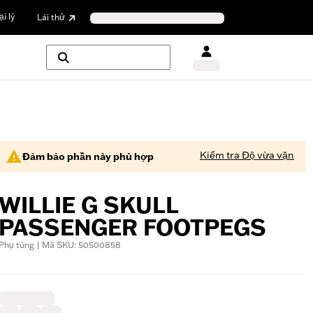
i lý
Lái thử
Kiểm tra Độ vừa vặn
Đảm bảo phần này phù hợp
WILLIE G SKULL
PASSENGER FOOTPEGS
Phụ tùng | Mã SKU: 50500858