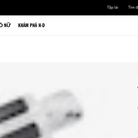
Tập lái
Tìm đạ
Ồ NỮ
KHÁM PHÁ H-D