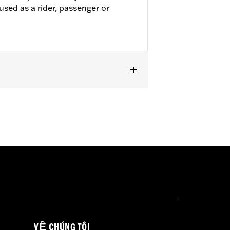
used as a rider, passenger or
passenger footpeg mounts.
VỀ CHÚNG TÔI