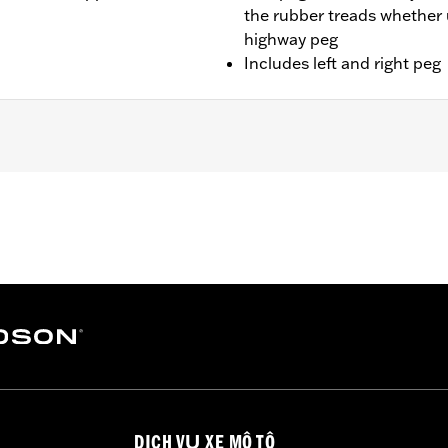
the rubber treads whether 
highway peg
Includes left and right peg
Softail models. Solo vehicles require separate purchase of 
– Go to
www.h-d.com/warranty
for full details
DỊCH VỤ XE MÔ TÔ