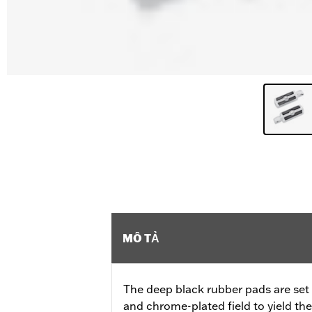
MÔ TẢ
The deep black rubber pads are set a
and chrome-plated field to yield th