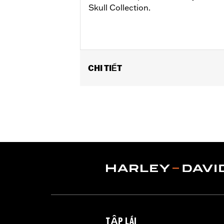
Skull Collection.
CHI TIẾT
Fits passenger position on '18-later 
Installation Instructions
Collection:
Willie G. Skull
Sold In Units:
Pair
In the Box:
Left and right footpeg
WARRANTY:
1 year limited warranty 
TẬP LÁI