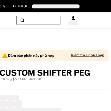
i lý
Lái thử
Kiểm tra Độ vừa vặn
Đảm bảo phần này phù hợp
CUSTOM SHIFTER PEG
Phụ tùng | Mã SKU: 34635-90T