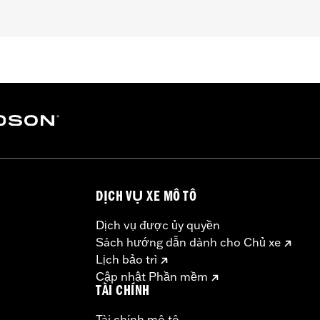
TRXRRSE, Revolution Max engine-equipped models, '06-'17 V
sary mounting hardware
– Go to
www.h-d.com/warranty
for full details
DỊCH VỤ XE MÔ TÔ
Dịch vụ được ủy quyền
Sách hướng dẫn dành cho Chủ xe
Lịch bảo trì
Cập nhật Phần mềm
TÀI CHÍNH
Tài chính mô tô