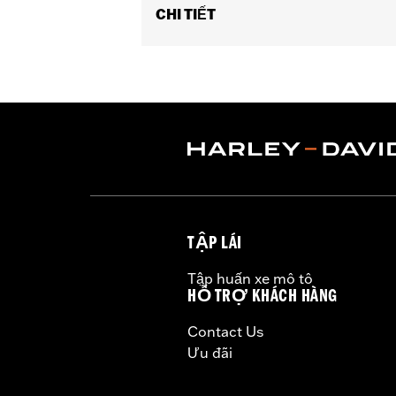
CHI TIẾT
Fits all models (except '25-later FL
'08-'13 XR models).
Installation Instructions
Sold In Units:
Each
In the Box:
Shifter peg and all neces
WARRANTY:
1 year limited warranty 
TẬP LÁI
Tập huấn xe mô tô
HỖ TRỢ KHÁCH HÀNG
Contact Us
Ưu đãi