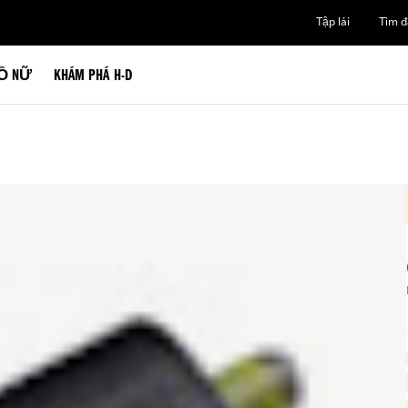
Tập lái
Tìm đạ
Ồ NỮ
KHÁM PHÁ H-D