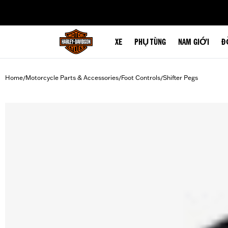
web accessibility
XE
PHỤ TÙNG
NAM GIỚI
Đ
Home
Motorcycle Parts & Accessories
Foot Controls
Shifter Pegs
/
/
/