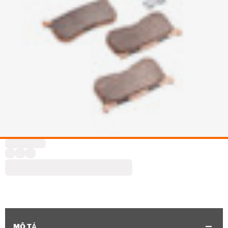
MÔ TẢ