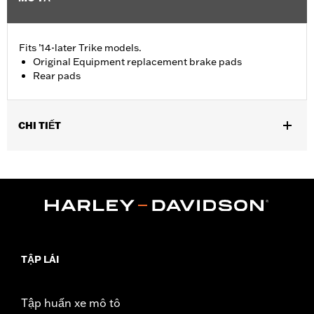
Fits ’14-later Trike models.
Original Equipment replacement brake pads
Rear pads
CHI TIẾT
Fits '14-'18 Trike models
Sold In Units:
Pair
In the Box:
Pair of brake pads
TẬP LÁI
Tập huấn xe mô tô