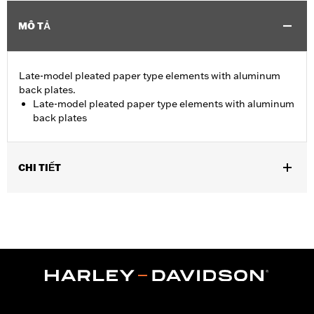
MÔ TẢ
Late-model pleated paper type elements with aluminum
back plates.
Late-model pleated paper type elements with aluminum
back plates
CHI TIẾT
Fits '06-'10 FLHTCUSE models.
Sold In Units:
Each
In the Box:
Air filter only
WARRANTY:
1 year limited warranty – Go to
www.h-
d.com/warranty
for full details